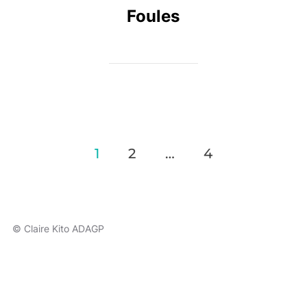
Foules
Navigation
1
2
…
4
des
articles
© Claire Kito ADAGP