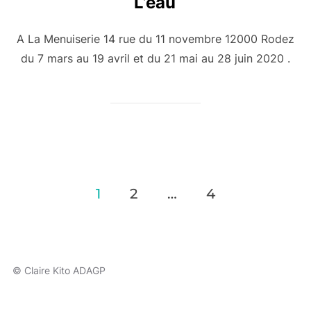
L’eau
A La Menuiserie 14 rue du 11 novembre 12000 Rodez
du 7 mars au 19 avril et du 21 mai au 28 juin 2020 .
Navigation
1
2
…
4
des
articles
© Claire Kito ADAGP